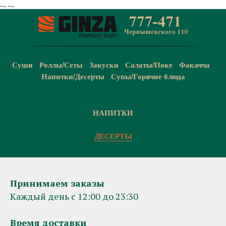
...
...
Суши
/
Роллы/Сеты
/
Закуски
/
Салаты/Поке
/
Факачча
/
Напитки/Десерты
/
Супы/Горячие блюда
НАПИТКИ
ДЕСЕРТЫ
Принимаем заказы
Каждый день с 12:00 до 23:30
Время доставки