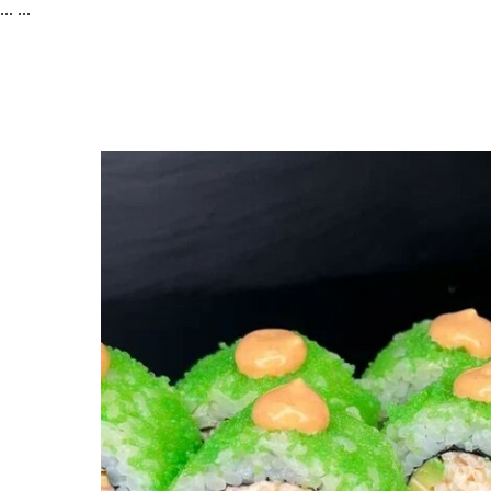
...
...