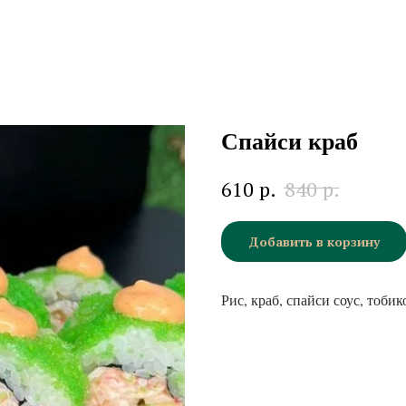
Спайси краб
р.
р.
610
840
Добавить в корзину
Рис, краб, спайси соус, тобик