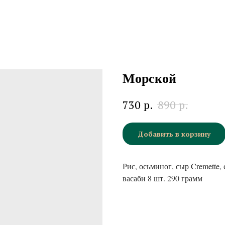
Морской
р.
р.
730
890
Добавить в корзину
Рис, осьминог, сыр Cremette,
васаби 8 шт. 290 грамм