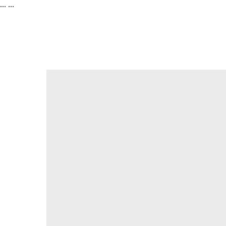
...
...