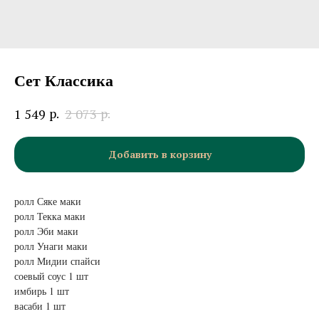
Сет Классика
р.
р.
1 549
2 073
Добавить в корзину
ролл Сяке маки
ролл Текка маки
ролл Эби маки
ролл Унаги маки
ролл Мидии спайси
соевый соус 1 шт
имбирь 1 шт
васаби 1 шт