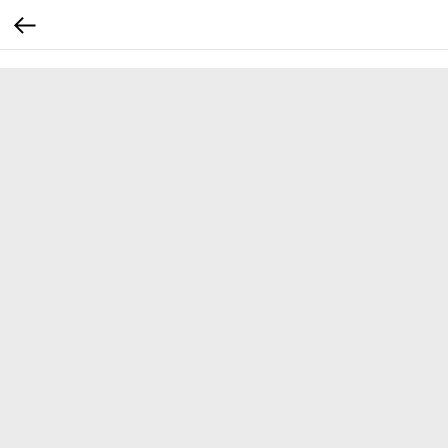
...
...