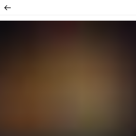
...
...