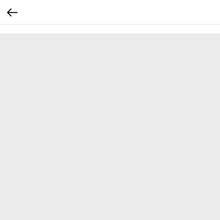
...
...