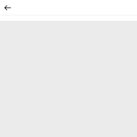
...
...