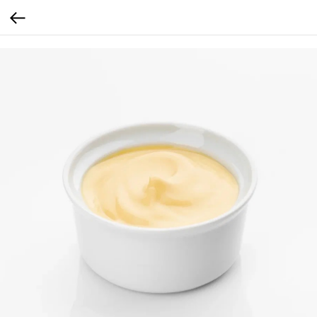
...
...